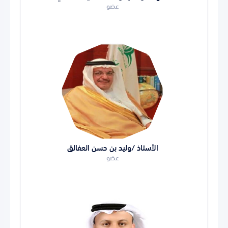
عضو
الأستاذ /وليد بن حسن العفالق
عضو