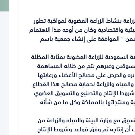
زراعة بنشاط الزراعة العضوية لمواكبة تطور
بيئية واقتصادية وكان من أوجه هذا الاهتمام
الوزراء رقم 273 وتاريخ 1428/8/21هـ المتضمن ” الموافقة على إنشاء جمعية باسم
 السعودية للزراعة العضوية بمثابة المظلة
مسوقين وغيرهم يتم من خلاله المساهمة
ره والحرص على مصالح الأعضاء ورعايتها
المياه والزراعة لحماية مصالح هذا القطاع
شروط الإنتاج والتصنيع والتسويق العضوي
ة ومنتجاتها بالمملكة وكل ما من شأنه
يق مع وزارة البيئة والمياه والزراعة من
 أن إنتاجه تم وفق قواعد وشروط الإنتاج