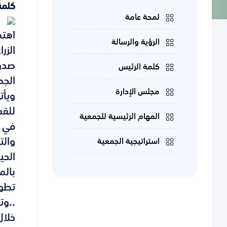
كلمة
لمحة عامة
اهتم
الرؤية والرسالة
الزر
كلمة الرئيس
الجم
مجلس الإدارة
ويأت
للقط
المهام الرئيسية للجمعية
في ت
والت
استراتيجية الجمعية
الحي
بالم
تطوي
..وت
خلال