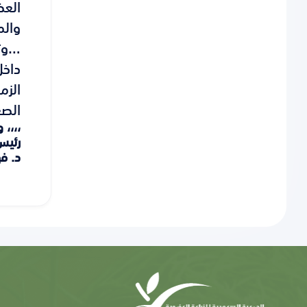
العض
والم
…وتح
داخل
الزم
الصع
،،،، 
رئيس
د. ف