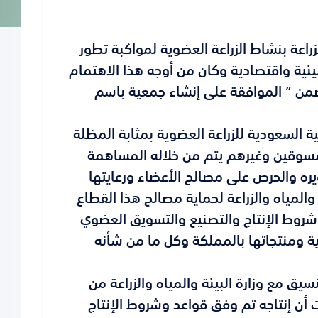
زراعة بنشاط الزراعة العضوية لمواكبة تطور
بيئية واقتصادية وكان من أوجه هذا الاهتمام
الوزراء رقم 273 وتاريخ 1428/8/21هـ المتضمن ” الموافقة على إنشاء جمعية باسم
 السعودية للزراعة العضوية بمثابة المظلة
مسوقين وغيرهم يتم من خلاله المساهمة
ره والحرص على مصالح الأعضاء ورعايتها
المياه والزراعة لحماية مصالح هذا القطاع
شروط الإنتاج والتصنيع والتسويق العضوي
ة ومنتجاتها بالمملكة وكل ما من شأنه
يق مع وزارة البيئة والمياه والزراعة من
 أن إنتاجه تم وفق قواعد وشروط الإنتاج