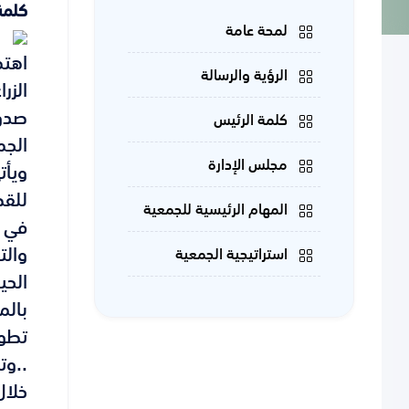
كلمة
لمحة عامة
اهتم
الرؤية والرسالة
الزر
كلمة الرئيس
الجم
مجلس الإدارة
ويأت
للقط
المهام الرئيسية للجمعية
في ت
والت
استراتيجية الجمعية
الحي
بالم
تطوي
..وت
خلال