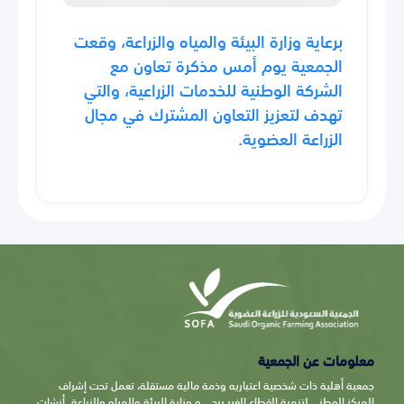
برعاية وزارة البيئة والمياه والزراعة، وقعت
الجمعية يوم أمس مذكرة تعاون مع
الشركة الوطنية للخدمات الزراعية، والتي
تهدف لتعزيز التعاون المشترك في مجال
الزراعة العضوية.
معلومات عن الجمعية
جمعية أهلية ذات شخصية اعتباريه وذمة مالية مستقلة، تعمل تحت إشراف
المركز الوطني لتنمية القطاع الغير ربحي و وزارة البيئة والمياه والزراعة. أنشات